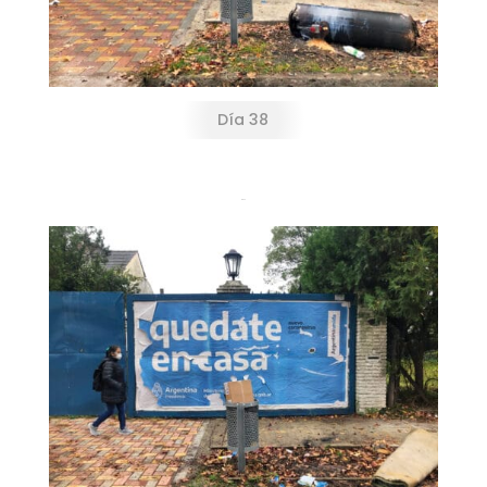
Día 38
Día 45