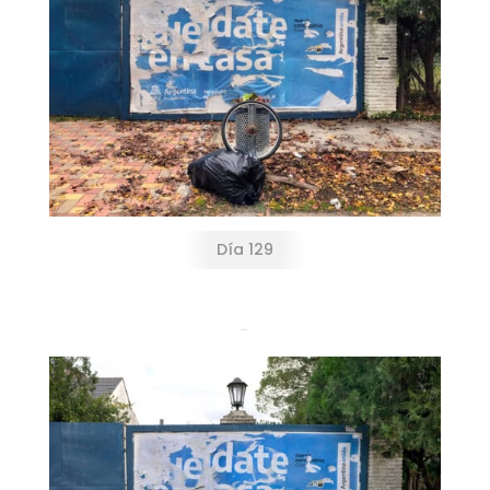
Día 129
Día 139