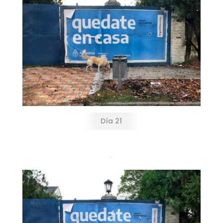
Día 21
Día 30