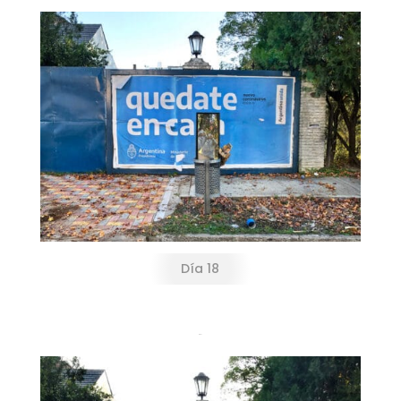
Día 18
Día 21