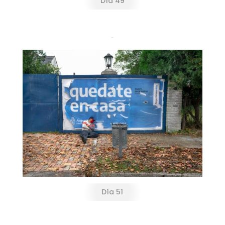
Día 49
Día 51
Día 51