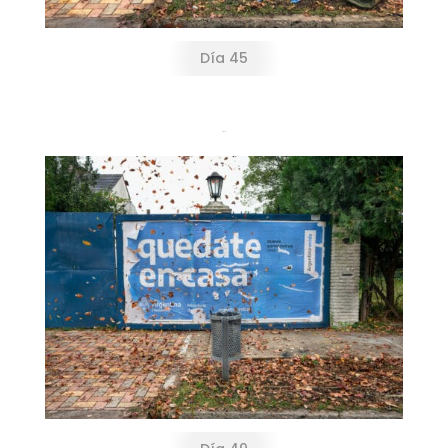
Día 45
Día 49